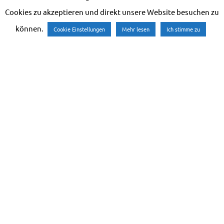
Cookies zu akzeptieren und direkt unsere Website besuchen zu
können.
Cookie Einstellungen
Mehr lesen
Ich stimme zu
TWO CONCEPTS. ONE
PHILOSOPHY
For each of the two age groups we have
developed tailor-made concepts for the